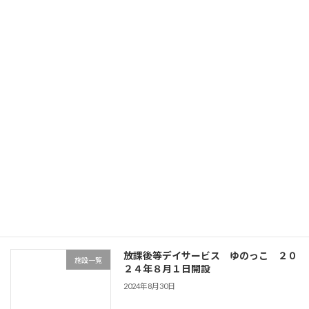
最近の投稿
サンライズ癒の道（特定相談支援、障害
お知らせ
児相談支援）
2026年5月12日
訪問看護ステーション癒の道 ”公
施設一覧
式”HP完成
2024年8月30日
放課後等デイサービス ゆのっこ ２０
施設一覧
２４年８月１日開設
2024年8月30日